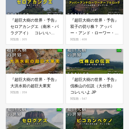
『超巨大樹の世界・予告』
『超巨大樹の世界・予告』
セロアカングエ（南米・パ
双子の切り株？ アッパ
ラグアイ） コレいい
ー・アンド・ローワー・テ
よ.JP
ーブルロック（アメリカ合
閲覧数：305
閲覧数：408
衆国・オレゴン州） コレ
いいよ.JP
『超巨大樹の世界・予告』
『超巨大樹の世界・予告』
大洪水前の超巨大果実
伐株山の伝説（大分県）
コレいいよ.JP
閲覧数：359
閲覧数：547