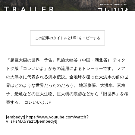
この記事のタイトルとURLをコピーする
『超巨大樹の世界・予告』恩施大峡谷（中国・湖北省） ティク
トク版「コレいいよ」からの流用によるトレーラーです。 ノア
の大洪水に代表される洪水伝説。全地球を覆った大洪水の前の世
界はどのような世界だったのだろう。 地球膨張、大洪水、素粒
子、恐竜などの巨大生物、巨大樹の痕跡などから「旧世界」を考
察する。 コレいいよ.JP
[embedyt] https://www.youtube.com/watch?
v=sPsMX5Ya1t0[/embedyt]