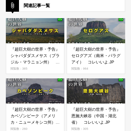
関連記事一覧
『超巨大樹の世界・予告』
『超巨大樹の世界・予告』
シャパダダスメサス（ブラ
セログアズ（南米・パラグ
ジル・マラニョン州） コ
アイ） コレいいよ.JP
レいいよ.JP
閲覧数：365
閲覧数：964
『超巨大樹の世界・予告』
『超巨大樹の世界・予告』
カベゾンピーク（アメリ
恩施大峡谷（中国・湖北
カ・ニューメキシコ州）
省） コレいいよ.JP
コレいいよ.JP
閲覧数：260
閲覧数：305