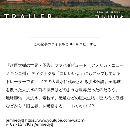
この記事のタイトルとURLをコピーする
『超巨大樹の世界・予告』ファハダビュート（アメリカ・ニュー
メキシコ州） ティクトク版「コレいいよ」にもアップしている
トレーラーです。 ノアの大洪水に代表される洪水伝説。全地球
を覆った大洪水の前の世界はどのような世界だったのだろう。
地球膨張、大洪水、素粒子、恐竜などの巨大生物、巨大樹の痕跡
などから「旧世界」を考察する。 コレいいよ.JP
[embedyt] https://www.youtube.com/watch?
v=8sik1Sn7KTs[/embedyt]