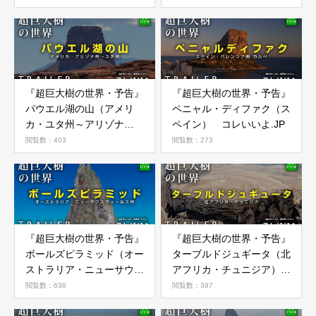
『超巨大樹の世界・予告』
『超巨大樹の世界・予告』
パウエル湖の山（アメリ
ペニャル・ディファク（ス
カ・ユタ州～アリゾナ
ペイン） コレいいよ.JP
州） コレいいよ.JP
閲覧数：403
閲覧数：273
『超巨大樹の世界・予告』
『超巨大樹の世界・予告』
ボールズピラミッド（オー
ターブルドジュギータ（北
ストラリア・ニューサウス
アフリカ・チュニジア）
ウェールズ州） コレいい
コレいいよ.JP
閲覧数：638
閲覧数：397
よ.JP