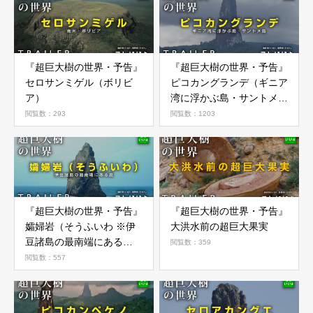
『超巨大樹の世界・予告』
『超巨大樹の世界・予告』
セロサンミゲル（ボリビ
ピコカングランデ（ギニア
ア）
湾に浮かぶ島・サントメ
島） コレいいよ.JP
閲覧数：293
閲覧数：1203
『超巨大樹の世界・予告』
『超巨大樹の世界・予告』
孀婦岩（そうふいわ ※伊
大洪水前の超巨大果実
豆諸島の最南端にある
閲覧数：359
島） コレいいよ.JP
閲覧数：557