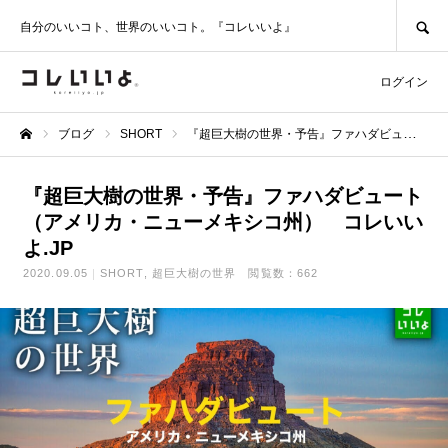
SEARCH
自分のいいコト、世界のいいコト。『コレいいよ』
ログイン
ブログ
SHORT
『超巨大樹の世界・予告』ファハダビュート（アメリカ・ニューメキシコ州） コレいいよ.JP
ホーム
『超巨大樹の世界・予告』ファハダビュート
（アメリカ・ニューメキシコ州） コレいい
よ.JP
2020.09.05
SHORT
超巨大樹の世界
閲覧数：662