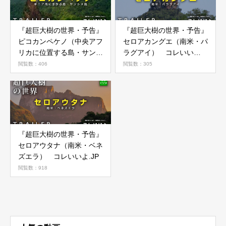
『超巨大樹の世界・予告』
『超巨大樹の世界・予告』
ピコカンペケノ（中央アフ
セロアカングエ（南米・パ
リカに位置する島・サント
ラグアイ） コレいい
メ島） コレいいよ.JP
よ.JP
閲覧数：406
閲覧数：305
『超巨大樹の世界・予告』
セロアウタナ（南米・ベネ
ズエラ） コレいいよ.JP
閲覧数：918