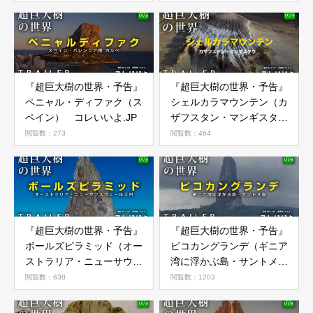
『超巨大樹の世界・予告』
『超巨大樹の世界・予告』
ペニャル・ディファク（ス
シェルカラマウンテン（カ
ペイン） コレいいよ.JP
ザフスタン・マンギスタ
ウ） コレいいよ.JP
閲覧数：273
閲覧数：464
『超巨大樹の世界・予告』
『超巨大樹の世界・予告』
ボールズピラミッド（オー
ピコカングランデ（ギニア
ストラリア・ニューサウス
湾に浮かぶ島・サントメ
ウェールズ州） コレいい
島） コレいいよ.JP
閲覧数：638
閲覧数：1203
よ.JP