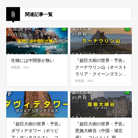
関連記事一覧
生物には中関形が無い
『超巨大樹の世界・予告』
クーナウリン山（オースト
閲覧数：454
ラリア・クイーンズランド
州） コレいいよ.JP
閲覧数：494
『超巨大樹の世界・予告』
『超巨大樹の世界・予告』
ダヴィデタワー（ボリビ
恩施大峡谷（中国・湖北
ア・サンタクルス） コレ
省） コレいいよ.JP