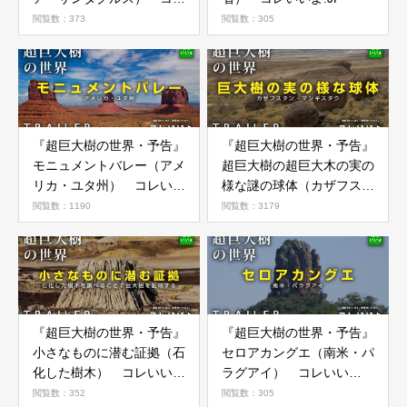
いいよ.JP
閲覧数：373
閲覧数：305
『超巨大樹の世界・予告』
『超巨大樹の世界・予告』
モニュメントバレー（アメ
超巨大樹の超巨大木の実の
リカ・ユタ州） コレいい
様な謎の球体（カザフスタ
よ.JP
ン・マンギスタウ） コレ
閲覧数：1190
閲覧数：3179
いいよ.JP
『超巨大樹の世界・予告』
『超巨大樹の世界・予告』
小さなものに潜む証拠（石
セロアカングエ（南米・パ
化した樹木） コレいい
ラグアイ） コレいい
よ.JP
よ.JP
閲覧数：352
閲覧数：305