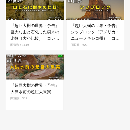
『超巨大樹の世界・予告』
『超巨大樹の世界・予告』
巨大な山と石化した樹木の
シップロック（アメリカ・
比較（大小比較） コレい
ニューメキシコ州） コレ
いよ.JP
いいよ.JP
閲覧数：1149
閲覧数：623
『超巨大樹の世界・予告』
大洪水前の超巨大果実
閲覧数：359