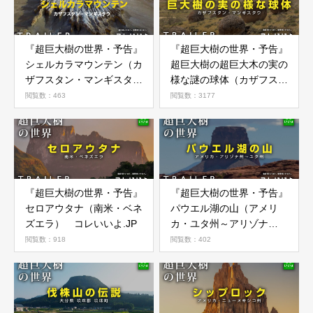
『超巨大樹の世界・予告』
『超巨大樹の世界・予告』
シェルカラマウンテン（カ
超巨大樹の超巨大木の実の
ザフスタン・マンギスタ
様な謎の球体（カザフスタ
ウ） コレいいよ.JP
ン・マンギスタウ） コレ
閲覧数：463
閲覧数：3177
いいよ.JP
『超巨大樹の世界・予告』
『超巨大樹の世界・予告』
セロアウタナ（南米・ベネ
パウエル湖の山（アメリ
ズエラ） コレいいよ.JP
カ・ユタ州～アリゾナ
州） コレいいよ.JP
閲覧数：918
閲覧数：402