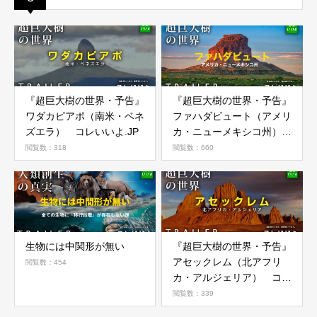
『超巨大樹の世界・予告』
『超巨大樹の世界・予告』
ワダカピアポ（南米・ベネ
ファハダビュート（アメリ
ズエラ） コレいいよ.JP
カ・ニューメキシコ州）
コレいいよ.JP
閲覧数：318
閲覧数：660
生物には中関形が無い
『超巨大樹の世界・予告』
アセックレム（北アフリ
閲覧数：454
カ・アルジェリア） コレ
いいよ.JP
閲覧数：339