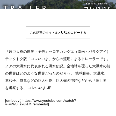
この記事のタイトルとURLをコピーする
『超巨大樹の世界・予告』セロアカングエ（南米・パラグアイ）
ティクトク版「コレいいよ」からの流用によるトレーラーです。
ノアの大洪水に代表される洪水伝説。全地球を覆った大洪水の前
の世界はどのような世界だったのだろう。 地球膨張、大洪水、
素粒子、恐竜などの巨大生物、巨大樹の痕跡などから「旧世界」
を考察する。 コレいいよ.JP
[embedyt] https://www.youtube.com/watch?
v=vrW0_zkukP4[/embedyt]