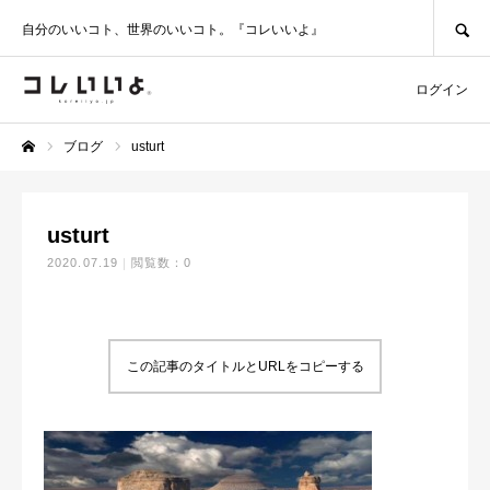
SEARCH
自分のいいコト、世界のいいコト。『コレいいよ』
ログイン
ブログ
usturt
ホーム
usturt
2020.07.19
閲覧数：0
この記事のタイトルとURLをコピーする