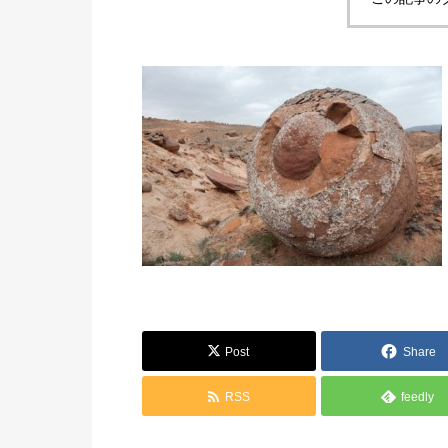
Post
Share
RSS
feedly