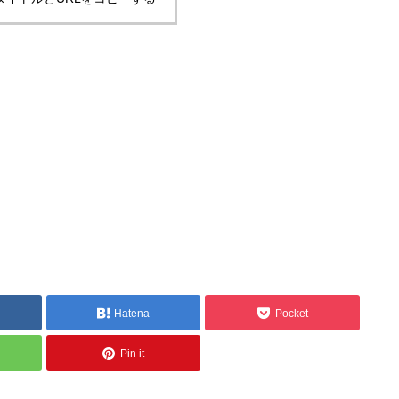
Hatena
Pocket
Pin it