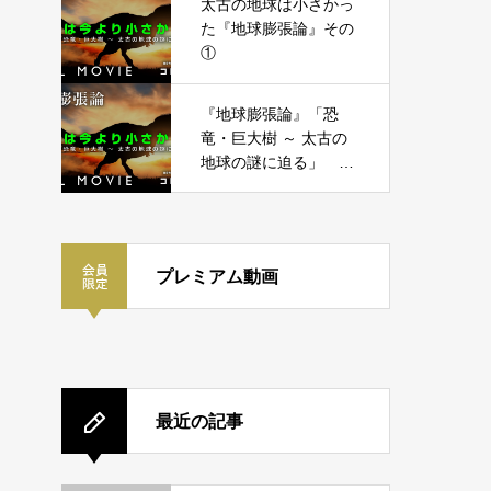
太古の地球は小さかっ
た『地球膨張論』その
①
『地球膨張論』「恐
竜・巨大樹 ～ 太古の
地球の謎に迫る」 コ
レいいよ.JP
プレミアム動画
最近の記事