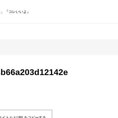
ト。『コレいいよ』
3b66a203d12142e
タイトルとURLをコピーする