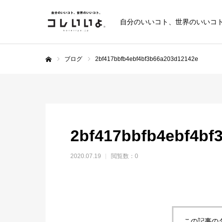
自分のいいコト、世界のいいコ
ブログ
2bf417bbfb4ebf4bf3b66a203d12142e
ホーム
2bf417bbfb4ebf4bf
2020.07.19
閲覧数：0
この記事の