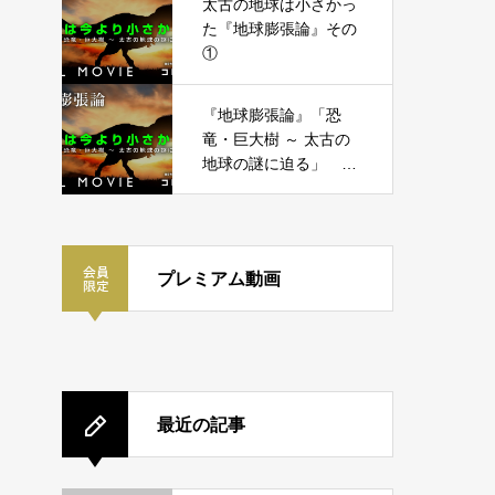
太古の地球は小さかっ
た『地球膨張論』その
①
『地球膨張論』「恐
竜・巨大樹 ～ 太古の
地球の謎に迫る」 コ
レいいよ.JP
プレミアム動画
最近の記事