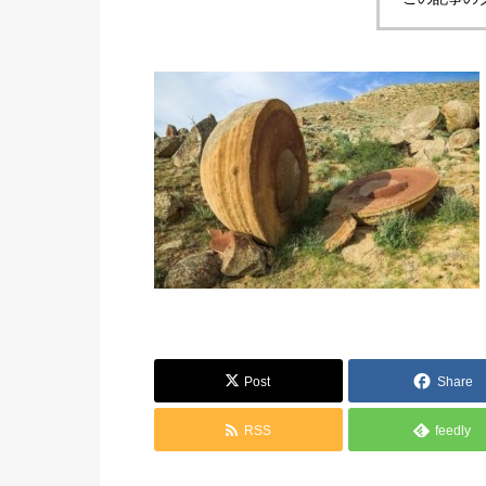
Post
Share
RSS
feedly