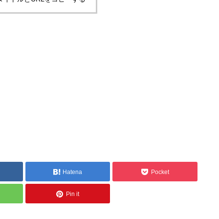
Hatena
Pocket
Pin it