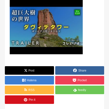
Post
Share
Hatena
Pocket
RSS
feedly
Pin it