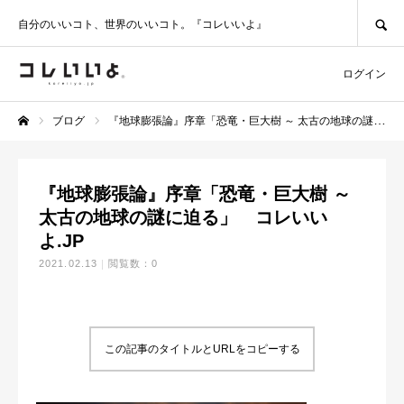
SEARCH
自分のいいコト、世界のいいコト。『コレいいよ』
ログイン
ブログ
『地球膨張論』序章「恐竜・巨大樹 ～ 太古の地球の謎に迫る」 コレいいよ.JP
ホーム
『地球膨張論』序章「恐竜・巨大樹 ～
太古の地球の謎に迫る」 コレいい
よ.JP
2021.02.13
閲覧数：0
この記事のタイトルとURLをコピーする