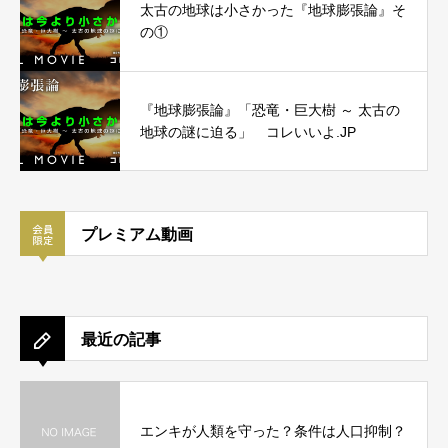
太古の地球は小さかった『地球膨張論』そ
の①
『地球膨張論』「恐竜・巨大樹 ～ 太古の
地球の謎に迫る」 コレいいよ.JP
プレミアム動画
最近の記事
エンキが人類を守った？条件は人口抑制？